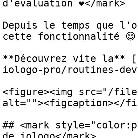
d'évaluation ❤️</mark>

Depuis le temps que l'o
cette fonctionnalité 😌

**Découvrez vite la** [
iologo-pro/routines-dev
<figure><img src="/file
alt=""><figcaption></fi
## <mark style="color:p
de iologo</mark>
