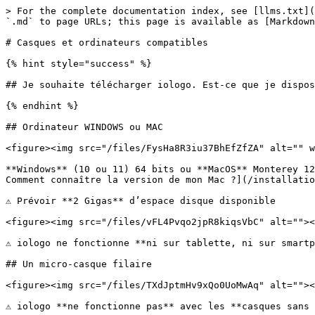
> For the complete documentation index, see [llms.txt](https://documentation.iologo.io/llms.txt). Markdown versions of documentation pages are available by appending `.md` to page URLs; this page is available as [Markdown](https://documentation.iologo.io/installation-de-iologo/casques-et-ordinateurs-compatibles.md).

# Casques et ordinateurs compatibles

{% hint style="success" %}

## Je souhaite télécharger iologo. Est-ce que je dispose du matériel nécessaire **?**

{% endhint %}

## Ordinateur WINDOWS ou MAC

<figure><img src="/files/FysHa8R3iu37BhEfZfZA" alt="" width="125"><figcaption></figcaption></figure>

**Windows** (10 ou 11) 64 bits ou **MacOS** Monterey 12 minimum[\
Comment connaître la version de mon Mac ?](/installation-de-iologo/version-macos.md)

⚠ Prévoir **2 Gigas** d’espace disque disponible

<figure><img src="/files/vFL4Pvqo2jpR8kiqsVbC" alt=""><figcaption></figcaption></figure>

⚠ iologo ne fonctionne **ni sur tablette, ni sur smartphone.**&#x20;

## Un micro-casque filaire

<figure><img src="/files/TXdJptmHv9xQo0UoMwAq" alt=""><figcaption></figcaption></figure>

⚠ iologo **ne fonctionne pas** avec les **casques sans fil** (si vous souhaitez, [explication ici](/installation-de-iologo/micro-casques-sans-fil.md))

Au démarrage de iologo vous serez invité à tester votre micro-casque pour vérifier sa compatibilité.\
Si vous n'en possédez pas, voici une sélection de micros-casques **simple jack 3,5 mm** compatibles avec une bonne utilisation de iologo :<br>

**Epos PC 5** : ce micro-casque d’excellente qualité convient parfaitement pour tout âge.\ <mark style="color:green;">Avantage : son prix et sa légèreté.</mark>\ <mark style="color:red;">Inconvénient : n’isole pas des bruits extérieurs (à utiliser dans un environnement calme).</mark>\
\&#xNAN;*Lien vers des sites marchands :* [*Fnac*](https://www.fnac.com/Micro-casque-Sennheiser-5-Chat-pour-PC-Noir/a14995968/w-4) *;* [*Amazon*](https://www.amazon.fr/gp/product/B09FPCNLQG/ref=ppx_yo_dt_b_asin_image_o00_s00?ie=UTF8\&psc=1)*.*

**Jabra Evolve 30** **UC** : il est d’excellente qualité et très confortable. Il s’adapte très bien à tous les âges.\ <mark style="color:green;">Avantage : confortable et léger.</mark>\ <mark style="color:red;">Inconvénient : n’isole pas des bruits extérieurs (à utiliser dans un environnement calme).</mark>\
\&#xNAN;*Lien vers des sites marchands :* [*CDiscount*](https://www.cdiscount.com/informatique/clavier-souris-webcam/jabra-evolve-30-ii-jack-duo/f-1070219-auc5706991020465.html?idOffre=3323661969#mpos=0%7Cmp)*,* [*Amazon*](https://www.amazon.fr/Jabra-Evolve-30-II-Stereo/dp/B06WGMCGMB/ref=sr_1_7?crid=3L5VIDRWXEWHK\&dib=eyJ2IjoiMSJ9.8iL0lV4q4QYsSmTl_X-hmykoL1lQ7zy543WdJO9915CE0zIZSSDt_IWSQLMeNG5YnuigkJaP9mqLwHxXgh6-kNTh7k5Hth2P22TXIQdgvtVC6MbxYYADdmzvQ2ji4ys8y5msJgb7AENIa2Dm5oqlMMXdqYMXzCiOJ0T-8ljOJamlaLFXhhGuC_QlPZCvoVUv8JRL9VpCEmI78-DNVqstqiHphFwAWzmcvHltaruRHMI_BdYs3xpa3ckqYxiAe2l44GeDL82VfYTBqwjF25csVVT6nO-vE3WayC5Qw6OdPp0.yLTFCpDf27TLGYXcQ5dyLuKDh9TXgf-No_iKtFNoEuM\&dib_tag=se\&keywords=Jabra%2BEvolve%2B30\&qid=1749721882\&sprefix=jabra%2Bevolve%2B30%2Caps%2C114\&sr=8-7\&th=1)*.*

**Logitech G332-G432** : également de très bonne qualité, il convient mieux aux enfants plus grands et aux adultes.\ <mark style="color:green;">Avantage : sa robustesse ; ses oreillettes englobent par